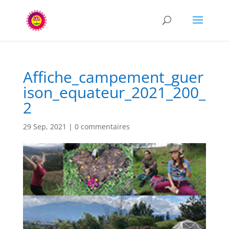
Affiche_campement_guer
ison_equateur_2021_200_
2
29 Sep, 2021
|
0 commentaires