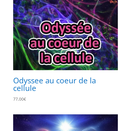
Odyssee au coeur de la
cellule
77,00
€