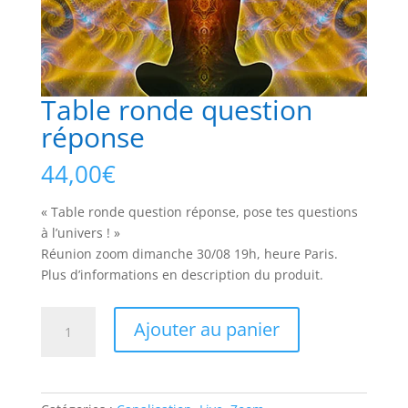
Table ronde question
réponse
44,00
€
« Table ronde question réponse, pose tes questions
à l’univers ! »
Réunion zoom dimanche 30/08 19h, heure Paris.
Plus d’informations en description du produit.
quantité
Ajouter au panier
de
Table
ronde
question