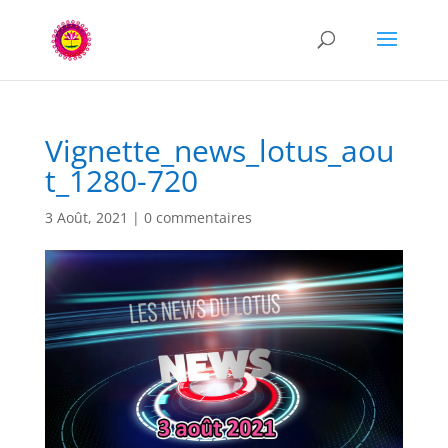
Vignette_news_lotus_aou
t_1280-720
3 Août, 2021
|
0 commentaires